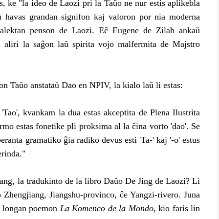
, ke "la ideo de Laozi pri la Taŭo ne nur estis aplikebla
ŭ havas grandan signifon kaj valoron por nia moderna
dialektan penson de Laozi. Eĉ Eugene de Zilah ankaŭ
s aliri la saĝon laŭ spirita vojo malfermita de Majstro
 Taŭo anstataŭ Dao en NPIV, la kialo laŭ li estas:
ao', kvankam la dua estas akceptita de Plena Ilustrita
mo estas fonetike pli proksima al la ĉina vorto 'dao'. Se
eranta gramatiko ĝia radiko devus esti 'Ta-' kaj '-o' estus
erinda."
, la tradukinto de la libro Daŭo De Jing de Laozi? Li
o Zhengjiang, Jiangshu-provinco, ĉe Yangzi-rivero. Juna
a longan poemon
La Komenco de la Mondo
, kio faris lin