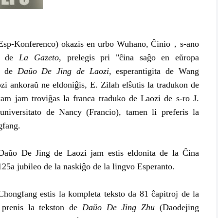
Esp-Konferenco) okazis en urbo Wuhano, Ĉinio，s-ano
ro de
La Gazeto
, prelegis pri "ĉina saĝo en eŭropa
on de
Daŭo De Jing de Laozi
, esperantigita de Wang
 ankoraŭ ne eldoniĝis, E. Zilah elŝutis la tradukon de
am jam troviĝas la franca traduko de Laozi de s-ro J.
niversitato de Nancy (Francio), tamen li preferis la
gfang.
o De Jing de Laozi jam estis eldonita de la Ĉina
25a jubileo de la naskiĝo de la lingvo Esperanto.
gfang estis la kompleta teksto da 81 ĉapitroj de la
 prenis la tekston de
Daŭo De Jing Zhu
(Daodejing