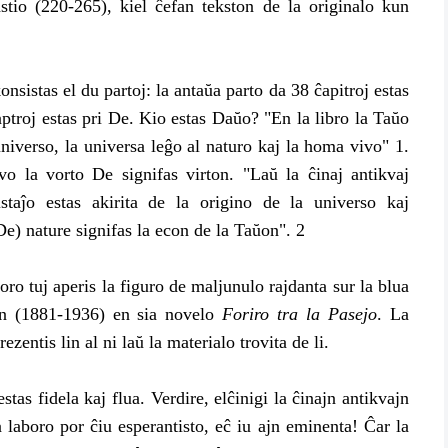
tio (220-265), kiel ĉefan tekston de la originalo kun
istas el du partoj: la antaŭa parto da 38 ĉapitroj estas
aptroj estas pri De. Kio estas Daŭo? "En la libro la Taŭo
 universo, la universa leĝo al naturo kaj la homa vivo" 1.
o la vorto De signifas virton. "Laŭ la ĉinaj antikvaj
istaĵo estas akirita de la origino de la universo kaj
De) nature signifas la econ de la Taŭon". 2
tuj aperis la figuro de maljunulo rajdanta sur la blua
xun (1881-1936) en sia novelo
Foriro tra la Pasejo
. La
ezentis lin al ni laŭ la materialo trovita de li.
fidela kaj flua. Verdire, elĉinigi la ĉinajn antikvajn
a laboro por ĉiu esperantisto, eĉ iu ajn eminenta! Ĉar la