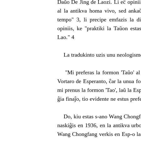
Daŭo De Jing de Laozi. Li eĉ opiniis
al la antikva homa vivo, sed anka
tempo" 3, li precipe emfazis la 
opiniis, ke "praktiki la Taŭon esta
Lao." 4
La tradukinto uzis unu neologismon
"Mi preferas la formon 'Taŭo' al 'T
Vortaro de Esperanto, ĉar la unua for
mi prenus la formon 'Tao', laŭ la Esp
ĝia finaĵo, tio evidente ne estus pref
Do, kiu estas s-ano Wang Chongfang
naskiĝis en 1936, en la antikva urb
Wang Chongfang verkis en Esp-o l