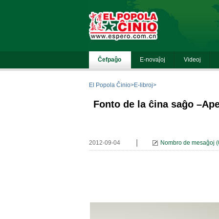
El Popola Ĉinio
>
E-libroj
>
Fonto de la ĉina saĝo –Ape
|
2012-09-04
Nombro de mesaĝoj
(