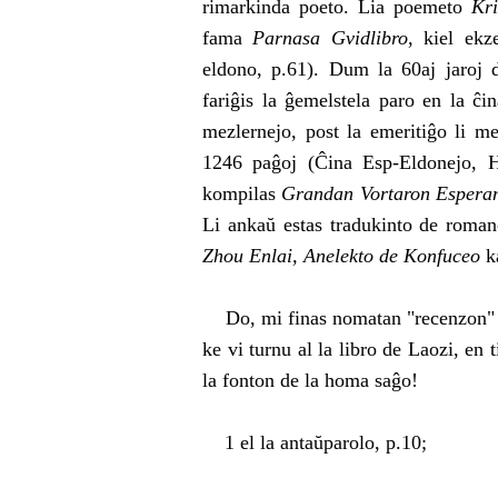
rimarkinda poeto. Lia poemeto
Kr
fama
Parnasa Gvidlibro
, kiel ek
eldono, p.61). Dum la 60aj jaroj 
fariĝis la ĝemelstela paro en la ĉi
mezlernejo, post la emeritiĝo li 
1246 paĝoj (Ĉina Esp-Eldonejo, 
kompilas
Grandan Vortaron Esperan
Li ankaŭ estas tradukinto de roma
Zhou Enlai, Anelekto de Konfuceo
ka
Do, mi finas nomatan "recenzon" pri
ke vi turnu al la libro de Laozi, en 
la fonton de la homa saĝo!
1 el la antaŭparolo, p.10;