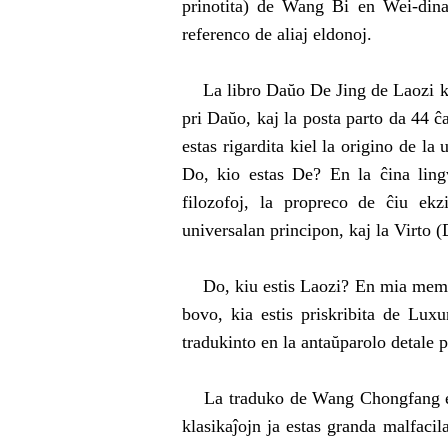
prinotita) de Wang Bi en Wei-dinas
referenco de aliaj eldonoj.
La libro Daŭo De Jing de Laozi kons
pri Daŭo, kaj la posta parto da 44 ĉ
estas rigardita kiel la origino de la
Do, kio estas De? En la ĉina lingv
filozofoj, la propreco de ĉiu ekz
universalan principon, kaj la Virto (
Do, kiu estis Laozi? En mia memoro 
bovo, kia estis priskribita de Lu
tradukinto en la antaŭparolo detale pr
La traduko de Wang Chongfang estas 
klasikaĵojn ja estas granda malfacil