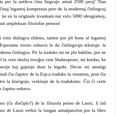
ta per la antikva ĉina lingvaĵo antaŭ 2500 jaroj! Tian
inaj legantoj komprenas pere de la modernaj ĉinlingvaj
e, ke en la originalo kvankam nur estis 5000 ideogramoj,
ian ampleksan filozofan penson!
tis dulingva eldono, tamen por pli bone al legantoj
speranta versio enhavis la du ĉinlingvajn tekstojn: la
derna ĉinlingva. Pri la traduko mi ne plu babilas, por ne
el la cent okuloj trovĝus cent Shakespeare, mi kredas, ke
zurojn kaj gajnojn dum la legado. Devas mi atentigi
ntaŭ ĉiu ĉapitro de la Esp-a traduko la resumon, post ĉiu
ro la klarigojn, verkitajn de la tradukinto. Ĉio ĉi certe
u ĉapitra enhavo.
(ĉu disĉiplo?) de la filozofa penso de Laozi, li laŭ
so de Laozi verkis la longan antaŭparolon por la libro