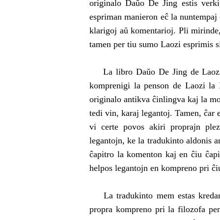
originalo Daŭo De Jing estis verki
espriman manieron eĉ la nuntempaj ĉ
klarigoj aŭ komentarioj. Pli mirind
tamen per tiu sumo Laozi esprimis s
La libro Daŭo De Jing de Laozi es
komprenigi la penson de Laozi la E
originalo antikva ĉinlingva kaj la mo
tedi vin, karaj legantoj. Tamen, ĉar 
vi certe povos akiri proprajn ple
legantojn, ke la tradukinto aldonis a
ĉapitro la komenton kaj en ĉiu ĉapit
helpos legantojn en kompreno pri ĉi
La tradukinto mem estas kredanto 
propra kompreno pri la filozofa pen