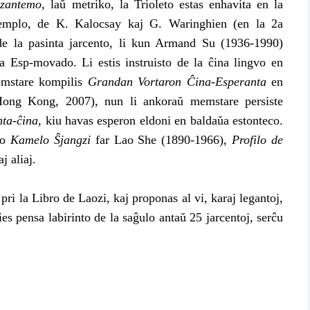
izantemo
, laŭ metriko, la Trioleto estas enhavita en la
zemplo, de K. Kalocsay kaj G. Waringhien (en la 2a
de la pasinta jarcento, li kun Armand Su (1936-1990)
na Esp-movado. Li estis instruisto de la ĉina lingvo en
memstare kompilis
Grandan Vortaron Ĉina-Esperanta
en
Hong Kong, 2007), nun li ankoraŭ memstare persiste
ta-ĉina
, kiu havas esperon eldoni en baldaŭa estonteco.
no
Kamelo Ŝjangzi
far Lao She (1890-1966),
Profilo de
j aliaj.
 la Libro de Laozi, kaj proponas al vi, karaj legantoj,
ties pensa labirinto de la saĝulo antaŭ 25 jarcentoj, serĉu