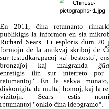
En 2011, ĉina retumanto rimarki
publikigis la informon en sia mikro
Richard Sears. Li esploris dum 20 j
formojn de la antikvaj skriboj de Ĉi
sur testudkarapacoj kaj bestostoj, en
bronzaĵoj kaj malgranda
ĝŭ
enretigis ilin sur interreto po
retumantoj." En la sekva monato,
diskonigita de multaj homoj, kaj la re
vizitojn. Sears estis no
retumantoj "onklo ĉina ideogramo".