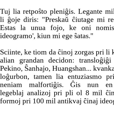
Tuj lia retpoŝto pleniĝis. Legante mi
li ĝoje diris: "Preskaŭ ĉiutage mi 
Estas la unua fojo, ke oni nomi
ideogramo', kiun mi ege ŝatas."
Sciinte, ke tiom da ĉinoj zorgas pri li ka
alian grandan decidon: transloĝiĝi 
Pekino, Ŝanhajo, Huangshan... kvankam
loĝurbon, tamen lia entuziasmo pr
neniam malfortiĝis. Ĝis nun en 
legeblaj analizoj pri pli ol 8 mil ĉi
formoj pri 100 mil antikvaj ĉinaj ide