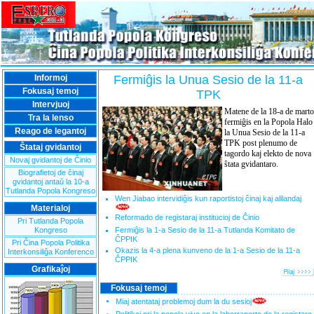
Informoj
Fermiĝis la Unua Sesio de la 11-a
Fokusaj temoj
TPK
Intervjuoj
Matene de la 18-a de marto
Tra la lenso
fermiĝis en la Popola Halo
Reago de legantoj
la Unua Sesio de la 11-a
TPK post plenumo de
Ŝtataj gvidantoj
tagordo kaj elekto de nova
Novaj gvidantoj de Ĉinio
ŝtata gvidantaro.
Biografietoj de ĉinaj
gvidantoj antaŭ la 10-a
Tutlanda Popola Kongreso
Wen Jiabao intervidiĝis kun raportistoj ĉinaj kaj alilandaj
Materialoj
Reformado de registaraj institucioj de Ĉinio
Pri Tutlanda Popola
Kongreso
Fermiĝis la 1-a Sesio de la 11-a Tutlanda Komitato de
ĈPPIK
Pri Ĉina Popola Politika
Okazis la 4-a plena kunveno de la 1-a Sesio de la 11-a
Interkonsiliĝa Konferenco
ĈPPIK
Grafikaĵoj
Fokusaj temoj
Miaj atentataj problemoj dum la du sesioj