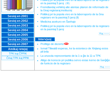
Politikoj pri la popola vivo en la laborraporto de la registaro
en la pasintaj 5 jaroj（IIl）
Fremdlandaj vehikloj alte atentas planon de reformado de
la ĉinaj registaraj institucioj
Politikoj pri la popola vivo en la laborraporto de la ĉina
Sesioj en 2001
registaro en la pasintaj 5 jaroj (ll)
Sesioj en 2002
Medicina asekuro en Ŝanhajo
Sesioj en 2003
Politikoj pri la popola vivo en la laborraporto de la registaro
en la pasintaj 5 jaroj
Sesioj en 2004
Sesioj en 2005
Intervjuoj
Sesioj en 2006
Sesioj en 2007
Profitigo de dezerto
Ismail Tiliwaldi esperas, ke la estonteco de Xinjiang estos
Amikaj retejoj
pli brila
TPK kaj ĈPPIK
La unusola reprezentanto de la 1-a ĝis la 11-a TPK
Ĉinaj TPK kaj PPIK
Altigo de konscio pri publika servo estas kerno de ŝanĝiĝo
de funkcio de la registaro